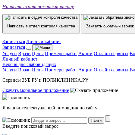
Написать в чат администратору
Написать в отдел контроля качества
Заказать обратный звонок
Записаться
Личный кабинет
Записаться
Услуги
Врачи
Цены
Примеры работ
Акции
Онлайн сервисы
Вл
Личный кабинет
Версия для слабовидящих
Услуги
Врачи
Цены
Примеры работ
Акции
Онлайн сервисы
Вл
Сервисы ЗУБ.РУ и ПОЛИКЛИНИКА.РУ
Скачать
мобильное
приложение
Я ваш интеллектуальный помощник по сайту
Введите поисковый запрос