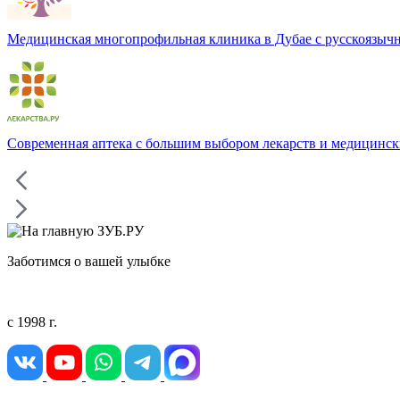
Медицинская многопрофильная клиника в Дубае с русскоязыч
Современная аптека с большим выбором лекарств и медицински
Заботимся о вашей улыбке
с 1998 г.