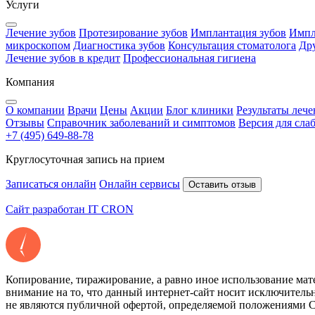
Услуги
Лечение зубов
Протезирование зубов
Имплантация зубов
Импл
микроскопом
Диагностика зубов
Консультация стоматолога
Др
Лечение зубов в кредит
Профессиональная гигиена
Компания
О компании
Врачи
Цены
Акции
Блог клиники
Результаты лече
Отзывы
Справочник заболеваний и симптомов
Версия для сла
+7 (495) 649-88-78
Круглосуточная запись на прием
Записаться онлайн
Онлайн сервисы
Оставить отзыв
Сайт разработан IT CRON
Копирование, тиражирование, а равно иное использование ма
внимание на то, что данный интернет-сайт носит исключител
не являются публичной офертой, определяемой положениями С