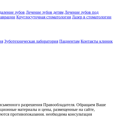
даление зубов
Лечение зубов детям
Лечение зубов под
таврации
Круглосуточная стоматология
Лазер в стоматологии
ия
Зуботехническая лаборатория
Пациентам
Контакты клиник
письменного разрешения Правообладателя. Обращаем Ваше
ационные материалы и цены, размещенные на сайте,
ются противопоказания. необходима консультация