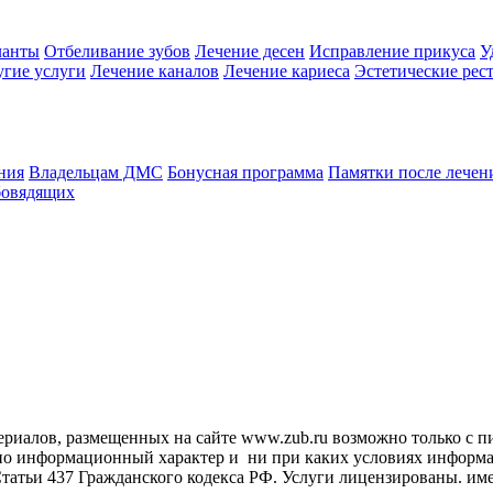
анты
Отбеливание зубов
Лечение десен
Исправление прикуса
У
угие услуги
Лечение каналов
Лечение кариеса
Эстетические рес
ния
Владельцам ДМС
Бонусная программа
Памятки после лечен
бовядящих
териалов, размещенных на сайте www.zub.ru возможно только с 
ьно информационный характер и ни при каких условиях информ
татьи 437 Гражданского кодекса РФ. Услуги лицензированы. име